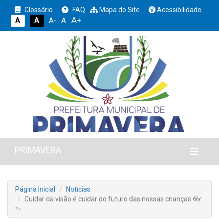
Glossário
FAQ
Mapa do Site
Acessibilidade
A+
A
A
A
A-
PRIMAVERA
Página Inicial
Notícias
Cuidar da visão é cuidar do futuro das nossas crianças 👓
✨