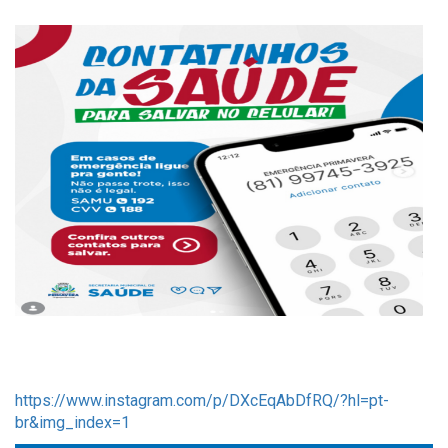
https://www.instagram.com/p/DXcEqAbDfRQ/?hl=pt-
br&img_index=1