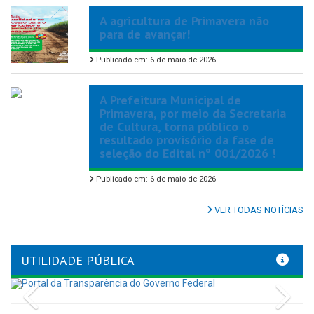
A agricultura de Primavera não
para de avançar!
Publicado em: 6 de maio de 2026
A Prefeitura Municipal de
Primavera, por meio da Secretaria
de Cultura, torna público o
resultado provisório da fase de
seleção do Edital nº 001/2026 !
Publicado em: 6 de maio de 2026
VER TODAS NOTÍCIAS
UTILIDADE PÚBLICA
Previous
Nex