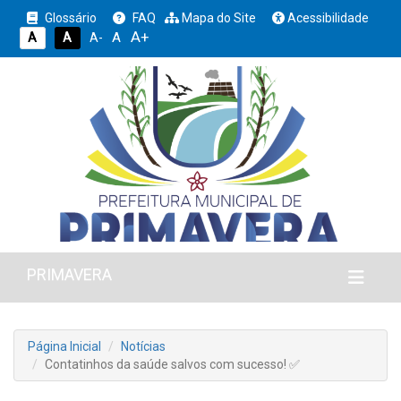
Glossário
FAQ
Mapa do Site
Acessibilidade
A+
A
A
A
A-
PRIMAVERA
Página Inicial
Notícias
Contatinhos da saúde salvos com sucesso! ✅