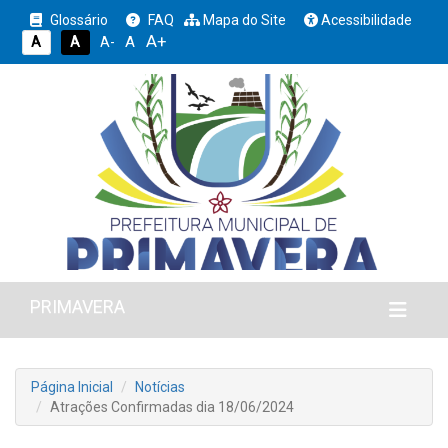
Glossário
FAQ
Mapa do Site
Acessibilidade
A+
A
A
A
A-
PRIMAVERA
Página Inicial
Notícias
Atrações Confirmadas dia 18/06/2024