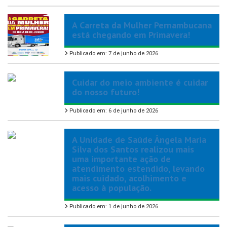
A Carreta da Mulher Pernambucana
está chegando em Primavera!
Publicado em: 7 de junho de 2026
Cuidar do meio ambiente é cuidar
do nosso futuro!
Publicado em: 6 de junho de 2026
A Unidade de Saúde Ângela Maria
Silva dos Santos realizou mais
uma importante ação de
atendimento estendido, levando
mais cuidado, acolhimento e
acesso à população.
Publicado em: 1 de junho de 2026