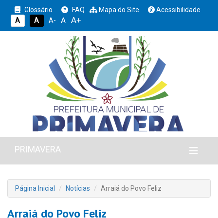
Glossário
FAQ
Mapa do Site
Acessibilidade
A+
A
A
A
A-
PRIMAVERA
Página Inicial
Notícias
Arraiá do Povo Feliz
Arraiá do Povo Feliz