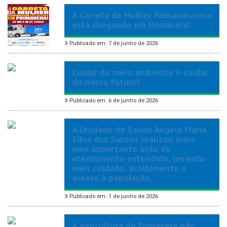
A Carreta da Mulher Pernambucana
está chegando em Primavera!
Publicado em: 7 de junho de 2026
Cuidar do meio ambiente é cuidar
do nosso futuro!
Publicado em: 6 de junho de 2026
A Unidade de Saúde Ângela Maria
Silva dos Santos realizou mais
uma importante ação de
atendimento estendido, levando
mais cuidado, acolhimento e
acesso à população.
Publicado em: 1 de junho de 2026
A agricultura de Primavera não