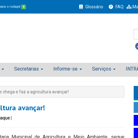
Glossário
FAQ
Ma
 para o rodapé
4
Secretarias
Informe-se
Serviços
INTR
 chega e faz a agricultura avançar!
ltura avançar!
taque
|
taria Municipal de Agricultura e Meio Ambiente, segue