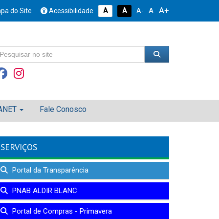
A+
A
pa do Site
Acessibilidade
A
A
A-
ANET
Fale Conosco
SERVIÇOS
Portal da Transparência
PNAB ALDIR BLANC
Portal de Compras - Primavera