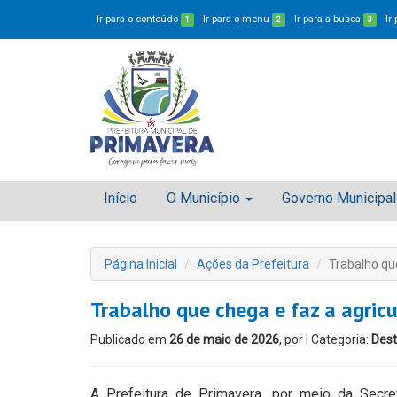
Ir para o conteúdo
Ir para o menu
Ir para a busca
Ir
1
2
3
Início
O Município
Governo Municipal
Página Inicial
Ações da Prefeitura
Trabalho que
Trabalho que chega e faz a agricu
Publicado em
26 de maio de 2026
, por
| Categoria:
Des
A Prefeitura de Primavera, por meio da Secre