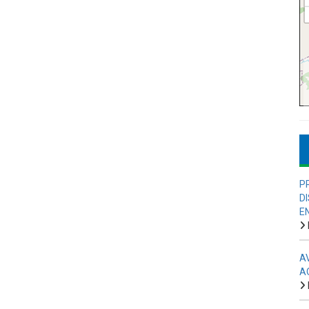
P
D
E
A
A