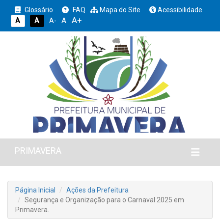
Glossário
FAQ
Mapa do Site
Acessibilidade
A+
A
A
A
A-
PRIMAVERA
Página Inicial
Ações da Prefeitura
Segurança e Organização para o Carnaval 2025 em
Primavera.