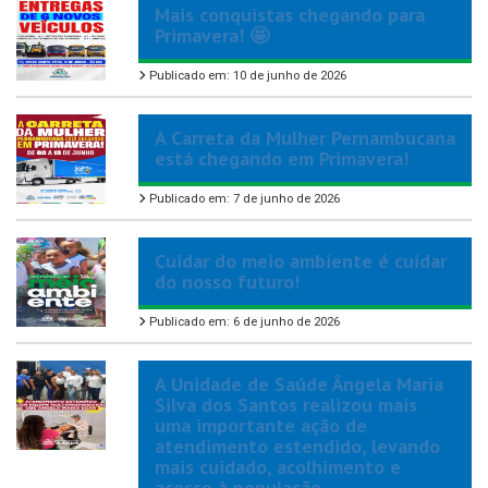
Mais conquistas chegando para
Primavera! 🤩
Publicado em: 10 de junho de 2026
A Carreta da Mulher Pernambucana
está chegando em Primavera!
Publicado em: 7 de junho de 2026
Cuidar do meio ambiente é cuidar
do nosso futuro!
Publicado em: 6 de junho de 2026
A Unidade de Saúde Ângela Maria
Silva dos Santos realizou mais
uma importante ação de
atendimento estendido, levando
mais cuidado, acolhimento e
acesso à população.