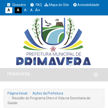
Glossário
FAQ
Mapa do Site
Acessibilidade
A+
A
A
A
A-
PRIMAVERA
Página Inicial
Ações da Prefeitura
Reunião do Programa Útero é Vida na Secretaria de
Saúde.