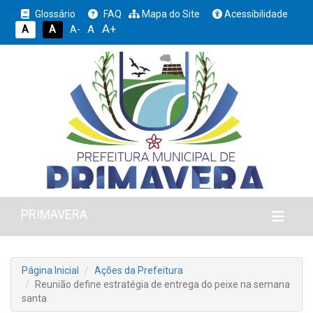
Glossário
FAQ
Mapa do Site
Acessibilidade
A+
A
A
A
A-
PRIMAVERA
Página Inicial
Ações da Prefeitura
Reunião define estratégia de entrega do peixe na semana
santa