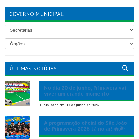
GOVERNO MUNICIPAL
ÚLTIMAS NOTÍCIAS
No dia 20 de junho, Primavera vai
viver um grande momento!
Publicado em: 18 de junho de 2026
A programação oficial do São João
de Primavera 2026 tá no ar! 🔥🌽