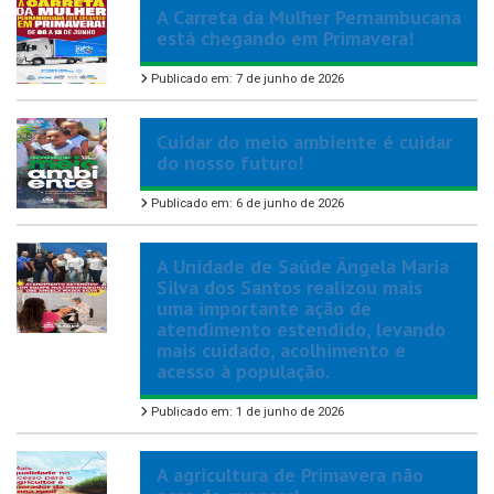
A Carreta da Mulher Pernambucana
está chegando em Primavera!
Publicado em: 7 de junho de 2026
Cuidar do meio ambiente é cuidar
do nosso futuro!
Publicado em: 6 de junho de 2026
A Unidade de Saúde Ângela Maria
Silva dos Santos realizou mais
uma importante ação de
atendimento estendido, levando
mais cuidado, acolhimento e
acesso à população.
Publicado em: 1 de junho de 2026
A agricultura de Primavera não