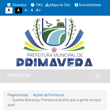
Glossário
FAQ
Mapa do Site
Acessibilidade
A+
A
A
A
A-
PRIMAVERA
Página Inicial
Ações da Prefeitura
Quanta diferença, Primavera do jeito que a gente sempre
quis!