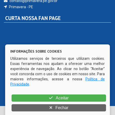
INFORMAÇÕES SOBRE COOKIES
Utilizamos serviços de terceiros que utilizam cookies.
Essas ferramentas nos ajudam a oferecer uma melhor
© Copyright 2026 Prefeitura Municipal de Primavera | Todos
experiência de navegação. Ao clicar no botão “Aceitar”
os direitos reservados | CMS código aberto WordPress
você concorda com o uso de cookies em nosso site. Para
maiores informações, acesse a nossa
Política de
Privacidade
.
Aceitar
Fechar