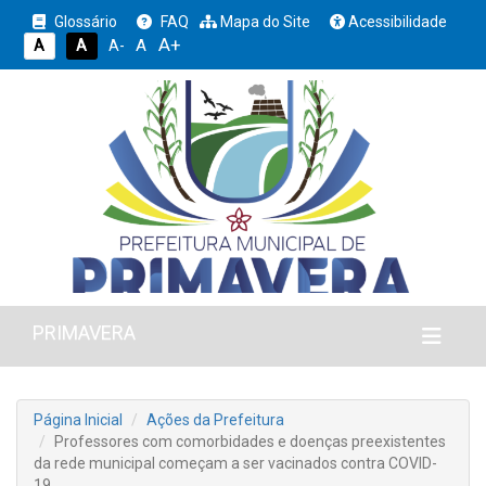
Glossário
FAQ
Mapa do Site
Acessibilidade
A+
A
A
A
A-
PRIMAVERA
Página Inicial
Ações da Prefeitura
Professores com comorbidades e doenças preexistentes
da rede municipal começam a ser vacinados contra COVID-
19