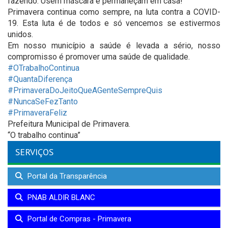
fazendo. Usem máscara e permaneçam em casa!
Primavera continua como sempre, na luta contra a COVID-
19. Esta luta é de todos e só vencemos se estivermos
unidos.
Em nosso município a saúde é levada a sério, nosso
compromisso é promover uma saúde de qualidade.
#OTrabalhoContinua
#QuantaDiferença
#PrimaveraDoJeitoQueAGenteSempreQuis
#NuncaSeFezTanto
#PrimaveraFeliz
Prefeitura Municipal de Primavera.
“O trabalho continua”
SERVIÇOS
Portal da Transparência
PNAB ALDIR BLANC
Portal de Compras - Primavera