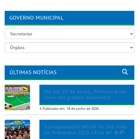
GOVERNO MUNICIPAL
ÚLTIMAS NOTÍCIAS
No dia 20 de junho, Primavera vai
viver um grande momento!
Publicado em: 18 de junho de 2026
A programação oficial do São João
de Primavera 2026 tá no ar! 🔥🌽