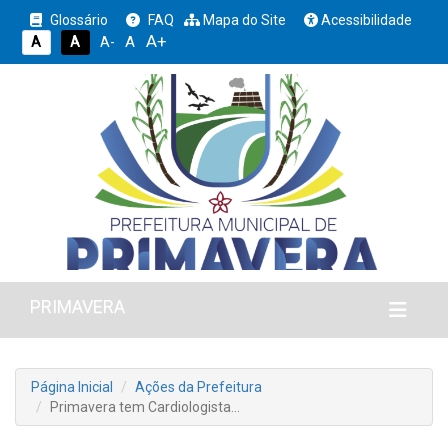
Glossário
FAQ
Mapa do Site
Acessibilidade
A+
A
A
A
A-
PRIMAVERA
Página Inicial
Ações da Prefeitura
Primavera tem Cardiologista…