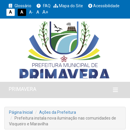
Glossário
FAQ
Mapa do Site
Acessibilidade
A+
A
A
A
A-
PRIMAVERA
Página Inicial
Ações da Prefeitura
Prefeitura instala nova iluminação nas comunidades de
Visqueiro e Maravilha