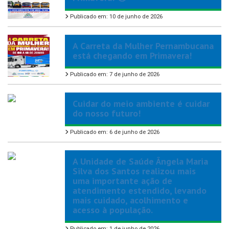
Publicado em: 10 de junho de 2026
A Carreta da Mulher Pernambucana
está chegando em Primavera!
Publicado em: 7 de junho de 2026
Cuidar do meio ambiente é cuidar
do nosso futuro!
Publicado em: 6 de junho de 2026
A Unidade de Saúde Ângela Maria
Silva dos Santos realizou mais
uma importante ação de
atendimento estendido, levando
mais cuidado, acolhimento e
acesso à população.
Publicado em: 1 de junho de 2026