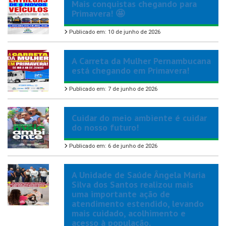
Mais conquistas chegando para
Primavera! 🤩
Publicado em: 10 de junho de 2026
A Carreta da Mulher Pernambucana
está chegando em Primavera!
Publicado em: 7 de junho de 2026
Cuidar do meio ambiente é cuidar
do nosso futuro!
Publicado em: 6 de junho de 2026
A Unidade de Saúde Ângela Maria
Silva dos Santos realizou mais
uma importante ação de
atendimento estendido, levando
mais cuidado, acolhimento e
acesso à população.