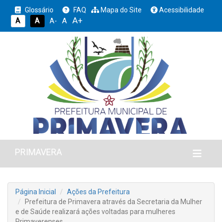
Glossário
FAQ
Mapa do Site
Acessibilidade
A+
A
A
A
A-
PRIMAVERA
Página Inicial
Ações da Prefeitura
Prefeitura de Primavera através da Secretaria da Mulher
e de Saúde realizará ações voltadas para mulheres
Primaverenses.