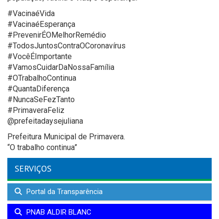
#VacinaéVida
#VacinaéEsperança
#PrevenirÉOMelhorRemédio
#TodosJuntosContraOCoronavírus
#VocêÉImportante
#VamosCuidarDaNossaFamília
#OTrabalhoContinua
#QuantaDiferença
#NuncaSeFezTanto
#PrimaveraFeliz
@prefeitadaysejuliana
Prefeitura Municipal de Primavera.
“O trabalho continua”
SERVIÇOS
Portal da Transparência
PNAB ALDIR BLANC