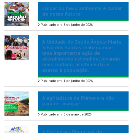
Cuidar do meio ambiente é cuidar
do nosso futuro!
Publicado em: 6 de junho de 2026
A Unidade de Saúde Ângela Maria
Silva dos Santos realizou mais
uma importante ação de
atendimento estendido, levando
mais cuidado, acolhimento e
acesso à população.
Publicado em: 1 de junho de 2026
A agricultura de Primavera não
para de avançar!
Publicado em: 6 de maio de 2026
A Prefeitura Municipal de