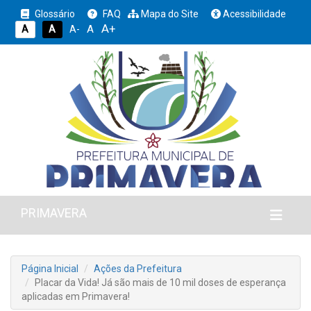
Glossário
FAQ
Mapa do Site
Acessibilidade
A+
A
A
A
A-
PRIMAVERA
Página Inicial
Ações da Prefeitura
Placar da Vida! Já são mais de 10 mil doses de esperança
aplicadas em Primavera!