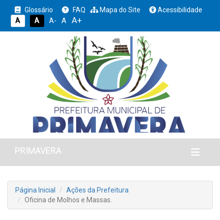
Glossário
FAQ
Mapa do Site
Acessibilidade
A+
A
A
A
A-
PRIMAVERA
Página Inicial
Ações da Prefeitura
Oficina de Molhos e Massas.