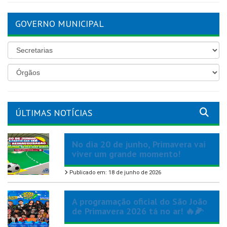
GOVERNO MUNICIPAL
ÚLTIMAS NOTÍCIAS
No dia 20 de junho, Primavera vai
viver um grande momento!
Publicado em: 18 de junho de 2026
A programação oficial do São João
de Primavera 2026 tá no ar! 🔥🌽