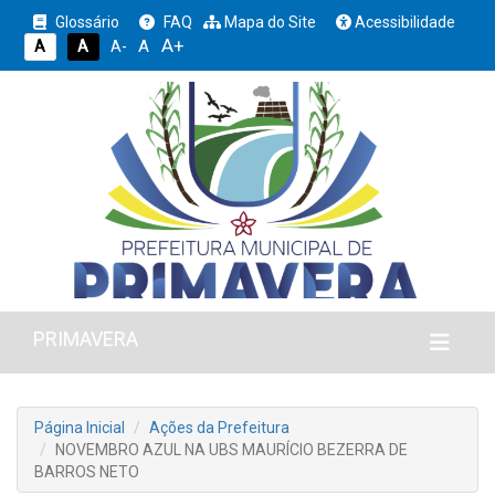
Glossário
FAQ
Mapa do Site
Acessibilidade
A+
A
A
A
A-
PRIMAVERA
Página Inicial
Ações da Prefeitura
NOVEMBRO AZUL NA UBS MAURÍCIO BEZERRA DE
BARROS NETO