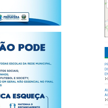
P
D
E
A
A