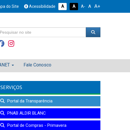
A+
A
pa do Site
Acessibilidade
A
A
A-
ANET
Fale Conosco
SERVIÇOS
Portal da Transparência
PNAB ALDIR BLANC
Portal de Compras - Primavera