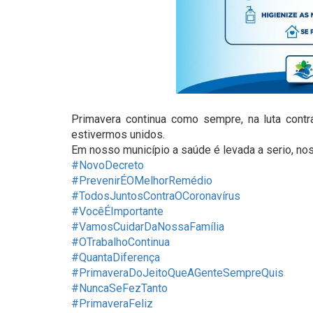
Primavera continua como sempre, na luta cont
estivermos unidos.
Em nosso município a saúde é levada a serio, 
#NovoDecreto
#PrevenirÉOMelhorRemédio
#TodosJuntosContraOCoronavírus
#VocêÉImportante
#VamosCuidarDaNossaFamília
#OTrabalhoContinua
#QuantaDiferença
#PrimaveraDoJeitoQueAGenteSempreQuis
#NuncaSeFezTanto
#PrimaveraFeliz