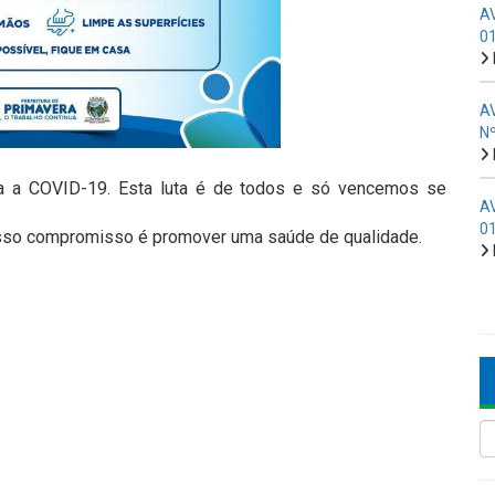
A
0
A
N
ra a COVID-19. Esta luta é de todos e só vencemos se
A
0
nosso compromisso é promover uma saúde de qualidade.