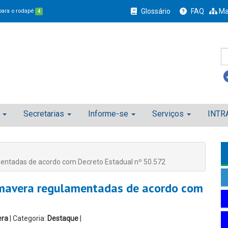
Glossário
FAQ
Ma
 para o rodapé
4
Secretarias
Informe-se
Serviços
INTR
mentadas de acordo com Decreto Estadual nº 50.572
imavera regulamentadas de acordo com
era
| Categoria:
Destaque
|