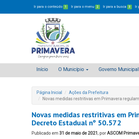
Ir para o conteúdo
Ir para o menu
Ir para a busca
Ir
1
2
3
Início
O Município
Governo Municipal
Página Inicial
Ações da Prefeitura
Novas medidas restritivas em Primavera regula
Novas medidas restritivas em Pr
Decreto Estadual nº 50.572
Publicado em
31 de maio de 2021
, por
ASCOM Primav