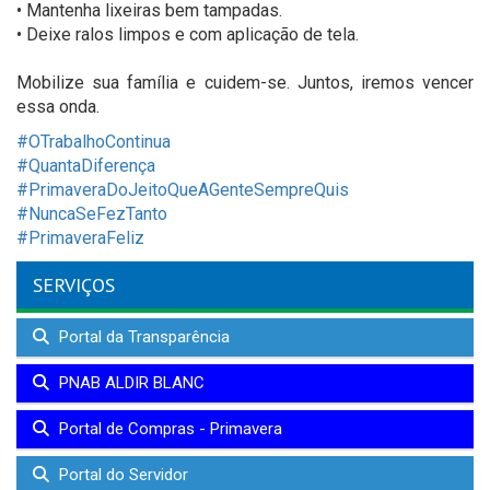
• Mantenha lixeiras bem tampadas.
• Deixe ralos limpos e com aplicação de tela.
⠀
Mobilize sua família e cuidem-se. Juntos, iremos vencer
essa onda.
#OTrabalhoContinua
#QuantaDiferença
#PrimaveraDoJeitoQueAGenteSempreQuis
#NuncaSeFezTanto
#PrimaveraFeliz
SERVIÇOS
Portal da Transparência
PNAB ALDIR BLANC
Portal de Compras - Primavera
Portal do Servidor