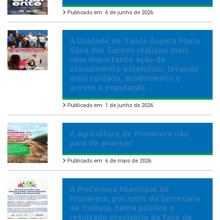
Publicado em: 6 de junho de 2026
A Unidade de Saúde Ângela Maria
Silva dos Santos realizou mais
uma importante ação de
atendimento estendido, levando
mais cuidado, acolhimento e
acesso à população.
Publicado em: 1 de junho de 2026
A agricultura de Primavera não
para de avançar!
Publicado em: 6 de maio de 2026
A Prefeitura Municipal de
Primavera, por meio da Secretaria
de Cultura, torna público o
resultado provisório da fase de