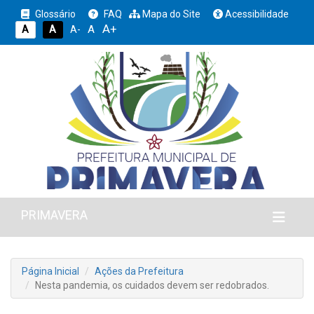
Glossário
FAQ
Mapa do Site
Acessibilidade
A+
A
A
A
A-
PRIMAVERA
Página Inicial
Ações da Prefeitura
Nesta pandemia, os cuidados devem ser redobrados.