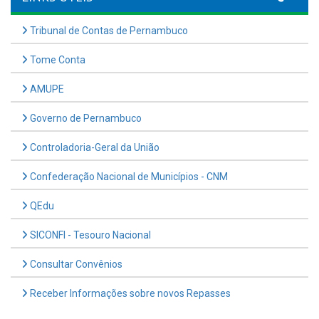
Controladoria-Geral da União
Confederação Nacional de Municípios - CNM
QEdu
SICONFI - Tesouro Nacional
Consultar Convênios
Receber Informações sobre novos Repasses
Hora:
12:31
/
Sábado
,
08 de agosto de
2026
PREFEITURA MUNICIPAL DE PRIMAVERA
CNPJ: 11.294.378/0001-61