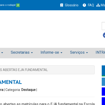
Glossário
FAQ
Ma
 para o rodapé
4
Secretarias
Informe-se
Serviços
INTR
S ABERTAS EJA FUNDAMENTAL
DAMENTAL
ra
| Categoria:
Destaque
|
tão abertas as matrículas para o EJA fundamental na Escola