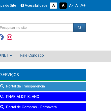
A+
A
pa do Site
Acessibilidade
A
A
A-
ANET
Fale Conosco
SERVIÇOS
Portal da Transparência
PNAB ALDIR BLANC
Portal de Compras - Primavera