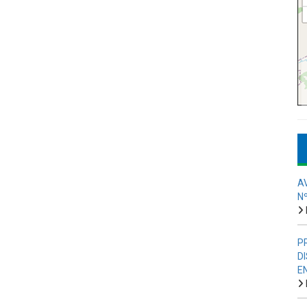
A
N
P
D
E