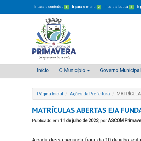
Ir para o conteúdo
Ir para o menu
Ir para a busca
Ir
1
2
3
Início
O Município
Governo Municipal
Página Inicial
Ações da Prefeitura
MATRÍCULA
MATRÍCULAS ABERTAS EJA FUN
Publicado em
11 de julho de 2023
, por
ASCOM Primave
A partir dessa segunda-feira, dia 10 de julho, es