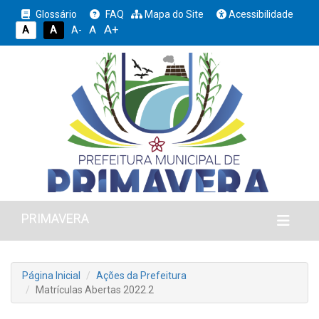
Glossário
FAQ
Mapa do Site
Acessibilidade
A+
A
A
A
A-
PRIMAVERA
Página Inicial
Ações da Prefeitura
Matrículas Abertas 2022.2