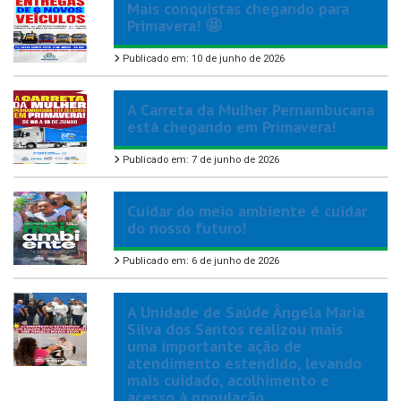
Mais conquistas chegando para
Primavera! 🤩
Publicado em: 10 de junho de 2026
A Carreta da Mulher Pernambucana
está chegando em Primavera!
Publicado em: 7 de junho de 2026
Cuidar do meio ambiente é cuidar
do nosso futuro!
Publicado em: 6 de junho de 2026
A Unidade de Saúde Ângela Maria
Silva dos Santos realizou mais
uma importante ação de
atendimento estendido, levando
mais cuidado, acolhimento e
acesso à população.