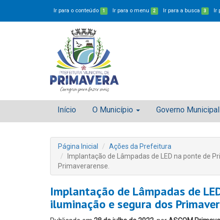
Ir para o conteúdo
Ir para o menu
Ir para a busca
Ir
1
2
3
Início
O Município
Governo Municipal
Página Inicial
Ações da Prefeitura
Implantação de Lâmpadas de LED na ponte de Pr
Primaverarense.
Implantação de Lâmpadas de LED
iluminação e segura dos Primaver