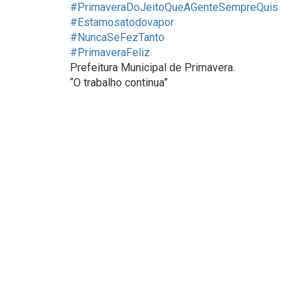
#PrimaveraDoJeitoQueAGenteSempreQuis
#Estamosatodovapor
#NuncaSeFezTanto
#PrimaveraFeliz
Prefeitura Municipal de Primavera.
“O trabalho continua”