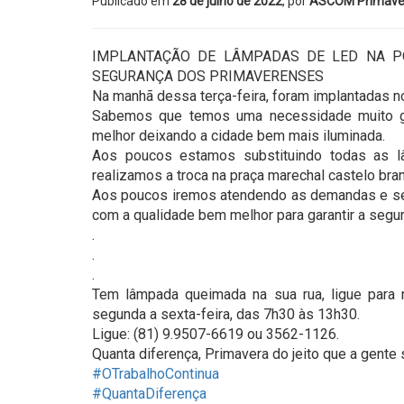
Publicado em
28 de julho de 2022
, por
ASCOM Primave
IMPLANTAÇÃO DE LÂMPADAS DE LED NA P
SEGURANÇA DOS PRIMAVERENSES
Na manhã dessa terça-feira, foram implantadas 
Sabemos que temos uma necessidade muito g
melhor deixando a cidade bem mais iluminada.
Aos poucos estamos substituindo todas as 
realizamos a troca na praça marechal castelo bra
Aos poucos iremos atendendo as demandas e se 
com a qualidade bem melhor para garantir a seg
.
.
.
Tem lâmpada queimada na sua rua, ligue para 
segunda a sexta-feira, das 7h30 às 13h30.
Ligue: (81) 9.9507-6619 ou 3562-1126.
Quanta diferença, Primavera do jeito que a gente
#OTrabalhoContinua
#QuantaDiferença