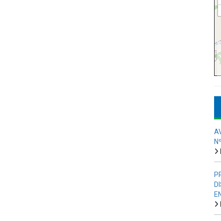
A
N
P
D
E