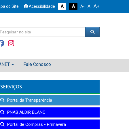
A+
A
pa do Site
Acessibilidade
A
A
A-
ANET
Fale Conosco
SERVIÇOS
Portal da Transparência
PNAB ALDIR BLANC
Portal de Compras - Primavera