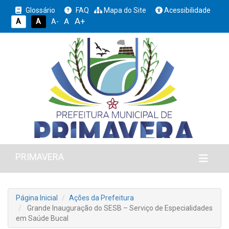
Glossário
FAQ
Mapa do Site
Acessibilidade
A+
A
A
A
A-
PRIMAVERA
Página Inicial
Ações da Prefeitura
Grande Inauguração do SESB – Serviço de Especialidades
em Saúde Bucal