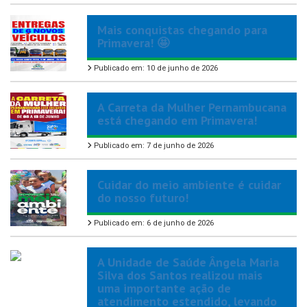
Mais conquistas chegando para
Primavera! 🤩
Publicado em: 10 de junho de 2026
A Carreta da Mulher Pernambucana
está chegando em Primavera!
Publicado em: 7 de junho de 2026
Cuidar do meio ambiente é cuidar
do nosso futuro!
Publicado em: 6 de junho de 2026
A Unidade de Saúde Ângela Maria
Silva dos Santos realizou mais
uma importante ação de
atendimento estendido, levando