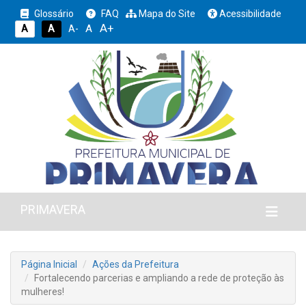
Glossário
FAQ
Mapa do Site
Acessibilidade
A+
A
A
A
A-
PRIMAVERA
Página Inicial
Ações da Prefeitura
Fortalecendo parcerias e ampliando a rede de proteção às
mulheres!