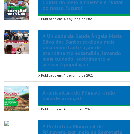
Cuidar do meio ambiente é cuidar
do nosso futuro!
Publicado em: 6 de junho de 2026
A Unidade de Saúde Ângela Maria
Silva dos Santos realizou mais
uma importante ação de
atendimento estendido, levando
mais cuidado, acolhimento e
acesso à população.
Publicado em: 1 de junho de 2026
A agricultura de Primavera não
para de avançar!
Publicado em: 6 de maio de 2026
A Prefeitura Municipal de
Primavera, por meio da Secretaria