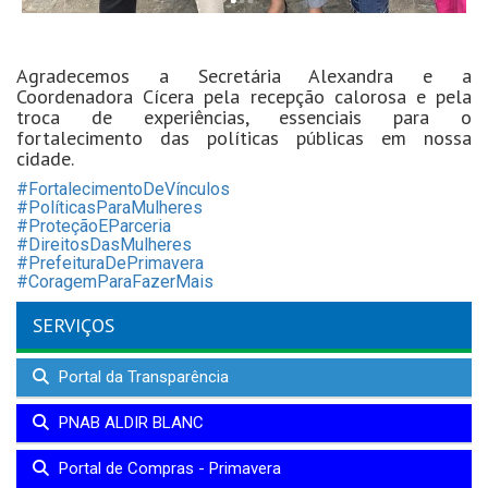
Agradecemos a Secretária Alexandra e a
Coordenadora Cícera pela recepção calorosa e pela
troca de experiências, essenciais para o
fortalecimento das políticas públicas em nossa
cidade.
#FortalecimentoDeVínculos
#PolíticasParaMulheres
#ProteçãoEParceria
#DireitosDasMulheres
#PrefeituraDePrimavera
#CoragemParaFazerMais
SERVIÇOS
Portal da Transparência
PNAB ALDIR BLANC
Portal de Compras - Primavera