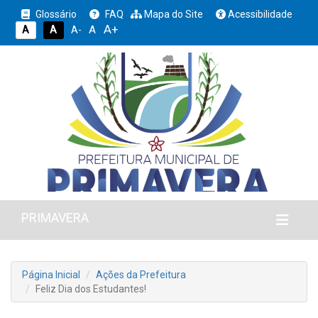
Glossário
FAQ
Mapa do Site
Acessibilidade
A+
A
A
A
A-
PRIMAVERA
Página Inicial
Ações da Prefeitura
Feliz Dia dos Estudantes!