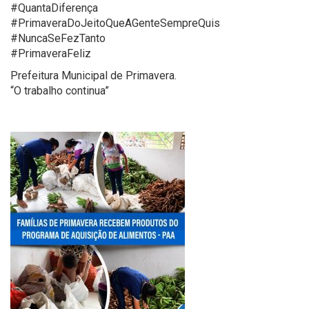
#QuantaDiferença
#PrimaveraDoJeitoQueAGenteSempreQuis
#NuncaSeFezTanto
#PrimaveraFeliz
Prefeitura Municipal de Primavera.
“O trabalho continua”