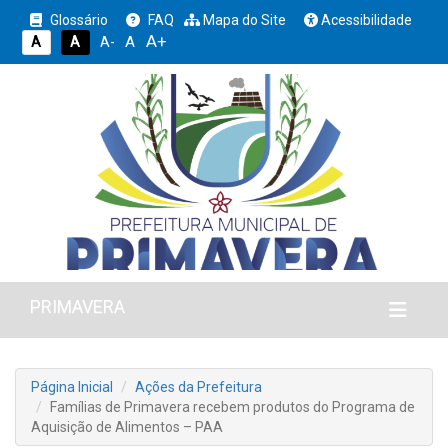
Glossário
FAQ
Mapa do Site
Acessibilidade
A+
A
A
A
A-
PRIMAVERA
Página Inicial
Ações da Prefeitura
Famílias de Primavera recebem produtos do Programa de
Aquisição de Alimentos – PAA