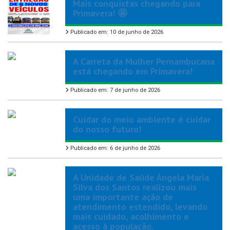
Mais conquistas chegando para
Primavera! 🤩
Publicado em: 10 de junho de 2026
A Carreta da Mulher Pernambucana
está chegando em Primavera!
Publicado em: 7 de junho de 2026
Cuidar do meio ambiente é cuidar
do nosso futuro!
Publicado em: 6 de junho de 2026
A Unidade de Saúde Ângela Maria
Silva dos Santos realizou mais
uma importante ação de
atendimento estendido, levando
mais cuidado, acolhimento e
acesso à população.