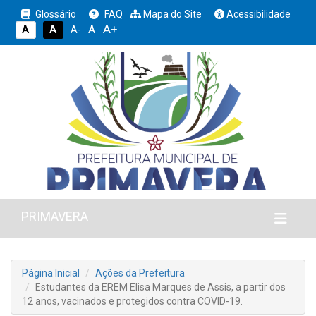
Glossário
FAQ
Mapa do Site
Acessibilidade
A+
A
A
A
A-
PRIMAVERA
Página Inicial
Ações da Prefeitura
Estudantes da EREM Elisa Marques de Assis, a partir dos
12 anos, vacinados e protegidos contra COVID-19.