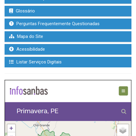
Glossário
Perguntas Frequentemente Questionadas
Mapa do Site
Acessibilidade
Listar Serviços Digitais