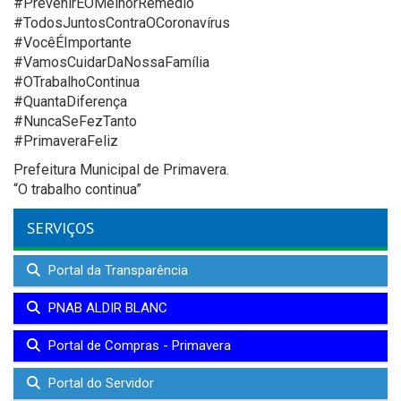
#PrevenirÉOMelhorRemédio
#TodosJuntosContraOCoronavírus
#VocêÉImportante
#VamosCuidarDaNossaFamília
#OTrabalhoContinua
#QuantaDiferença
#NuncaSeFezTanto
#PrimaveraFeliz
Prefeitura Municipal de Primavera.
“O trabalho continua”
SERVIÇOS
Portal da Transparência
PNAB ALDIR BLANC
Portal de Compras - Primavera
Portal do Servidor