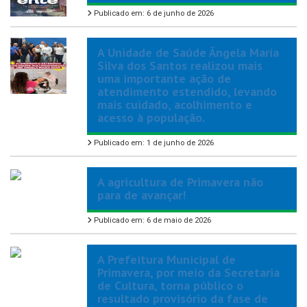
Publicado em: 6 de junho de 2026
A Unidade de Saúde Ângela Maria
Silva dos Santos realizou mais
uma importante ação de
atendimento estendido, levando
mais cuidado, acolhimento e
acesso à população.
Publicado em: 1 de junho de 2026
A agricultura de Primavera não
para de avançar!
Publicado em: 6 de maio de 2026
A Prefeitura Municipal de
Primavera, por meio da Secretaria
de Cultura, torna público o
resultado provisório da fase de