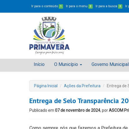
Ir para o conteúdo
Ir para o menu
Ir para a busca
Ir
1
2
3
Início
O Município
Governo Municipal
Página Inicial
Ações da Prefeitura
Entrega de 
Entrega de Selo Transparência 20
Publicado em
07 de novembro de 2024
, por
ASCOM Pr
Como sempre, nós que fazemos a Prefeitura de 