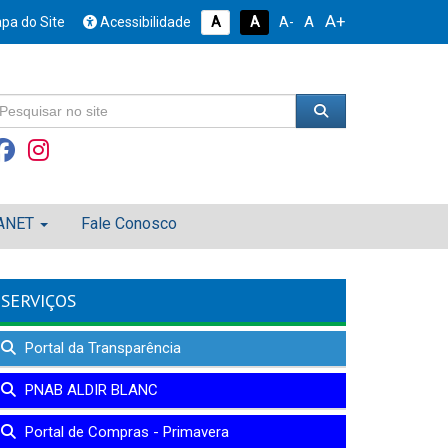
A+
A
pa do Site
Acessibilidade
A
A
A-
ANET
Fale Conosco
SERVIÇOS
Portal da Transparência
PNAB ALDIR BLANC
Portal de Compras - Primavera