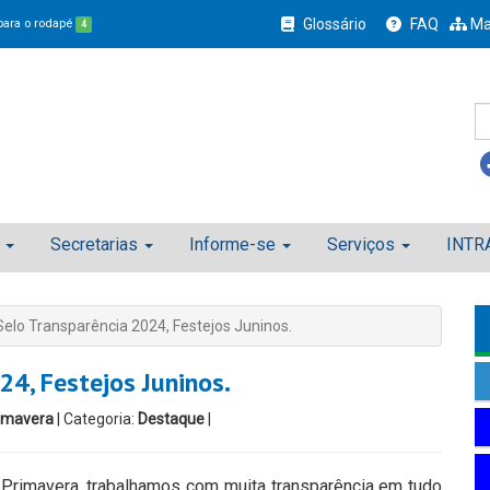
Glossário
FAQ
Ma
 para o rodapé
4
Secretarias
Informe-se
Serviços
INTR
Selo Transparência 2024, Festejos Juninos.
24, Festejos Juninos.
imavera
| Categoria:
Destaque
|
Primavera, trabalhamos com muita transparência em tudo