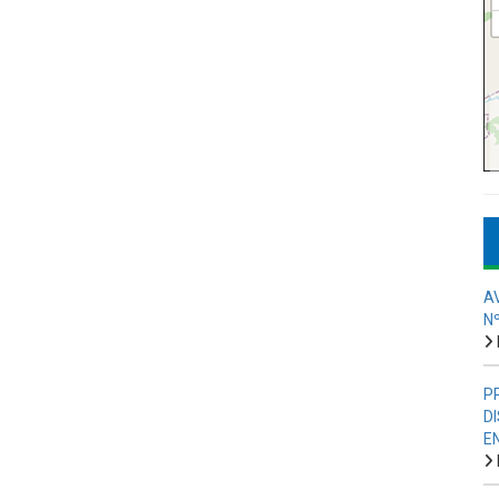
A
N
P
D
E