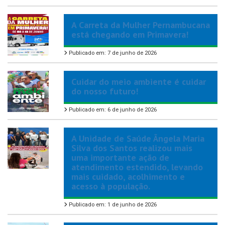
A Carreta da Mulher Pernambucana
está chegando em Primavera!
Publicado em: 7 de junho de 2026
Cuidar do meio ambiente é cuidar
do nosso futuro!
Publicado em: 6 de junho de 2026
A Unidade de Saúde Ângela Maria
Silva dos Santos realizou mais
uma importante ação de
atendimento estendido, levando
mais cuidado, acolhimento e
acesso à população.
Publicado em: 1 de junho de 2026