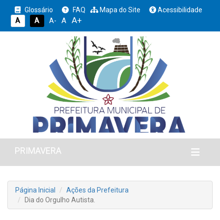
Glossário
FAQ
Mapa do Site
Acessibilidade
A+
A
A
A
A-
PRIMAVERA
Página Inicial
Ações da Prefeitura
Dia do Orgulho Autista.