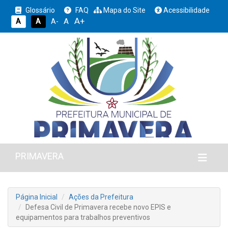
Glossário
FAQ
Mapa do Site
Acessibilidade
A+
A
A
A
A-
PRIMAVERA
Página Inicial
Ações da Prefeitura
Defesa Civil de Primavera recebe novo EPIS e
equipamentos para trabalhos preventivos