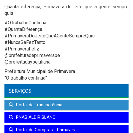
Quanta diferença, Primavera do jeito que a gente sempre
quis!
#OTrabalhoContinua
#QuantaDiferença
#PrimaveraDoJeitoQueAGenteSempreQuis
#NuncaSeFezTanto
#PrimaveraFeliz
@prefeituradeprimaverape
@prefeitadaysejuliana
Prefeitura Municipal de Primavera.
“O trabalho continua”
SERVIÇOS
Portal da Transparência
PNAB ALDIR BLANC
Portal de Compras - Primavera