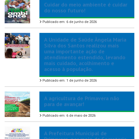
Cuidar do meio ambiente é cuidar
do nosso futuro!
Publicado em: 6 de junho de 2026
A Unidade de Saúde Ângela Maria
Silva dos Santos realizou mais
uma importante ação de
atendimento estendido, levando
mais cuidado, acolhimento e
acesso à população.
Publicado em: 1 de junho de 2026
A agricultura de Primavera não
para de avançar!
Publicado em: 6 de maio de 2026
A Prefeitura Municipal de