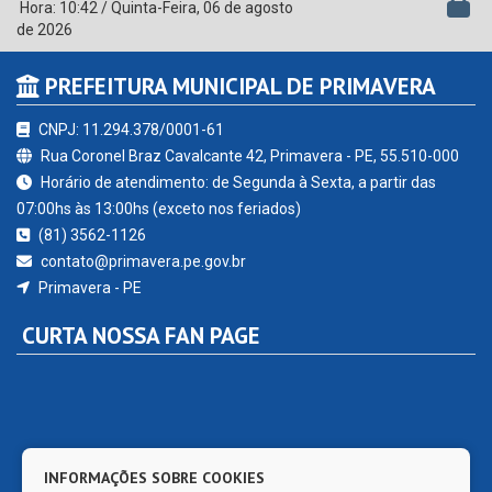
Hora:
10:42
/
Quinta-Feira
,
06 de agosto
de 2026
PREFEITURA MUNICIPAL DE PRIMAVERA
CNPJ: 11.294.378/0001-61
Rua Coronel Braz Cavalcante 42, Primavera - PE, 55.510-000
Horário de atendimento: de Segunda à Sexta, a partir das
07:00hs às 13:00hs (exceto nos feriados)
(81) 3562-1126
contato@primavera.pe.gov.br
Primavera - PE
CURTA NOSSA FAN PAGE
INFORMAÇÕES SOBRE COOKIES