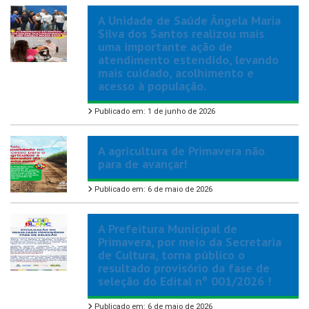
A Unidade de Saúde Ângela Maria
Silva dos Santos realizou mais
uma importante ação de
atendimento estendido, levando
mais cuidado, acolhimento e
acesso à população.
Publicado em: 1 de junho de 2026
A agricultura de Primavera não
para de avançar!
Publicado em: 6 de maio de 2026
A Prefeitura Municipal de
Primavera, por meio da Secretaria
de Cultura, torna público o
resultado provisório da fase de
seleção do Edital nº 001/2026 !
Publicado em: 6 de maio de 2026