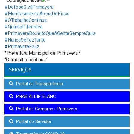
*OperaçãoChuva*
#DefesaCivilPrimavera
#MonitoramentoÁreasDeRisco
#OTrabalhoContinua
#QuantaDiferença
#PrimaveraDoJeitoQueAGenteSempreQuis
#NuncaSeFezTanto
#PrimaveraFeliz
*Prefeitura Municipal de Primavera.*
“O trabalho continua”
SERVIÇOS
Portal da Transparência
PNAB ALDIR BLANC
Portal de Compras - Primavera
Portal do Servidor