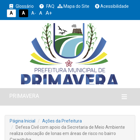
Glossário
FAQ
Mapa do Site
Acessibilidade
A+
A
A
A
A-
PRIMAVERA
Página Inicial
Ações da Prefeitura
Defesa Civil com apoio da Secretaria de Meio Ambiente
realiza colocação de lonas em áreas de risco no bairro
Caracituba