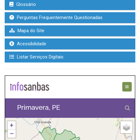
Glossário
Perguntas Frequentemente Questionadas
Mapa do Site
Acessibilidade
Listar Serviços Digitais