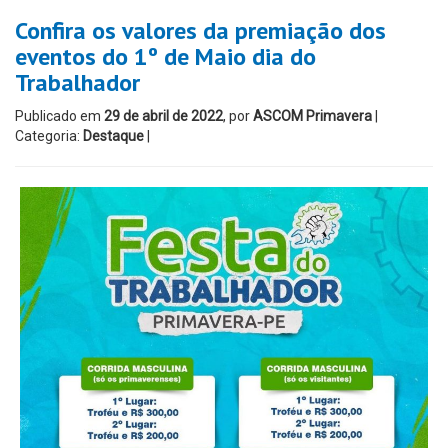
Confira os valores da premiação dos
eventos do 1º de Maio dia do
Trabalhador
Publicado em
29 de abril de 2022
, por
ASCOM Primavera
|
Categoria:
Destaque
|