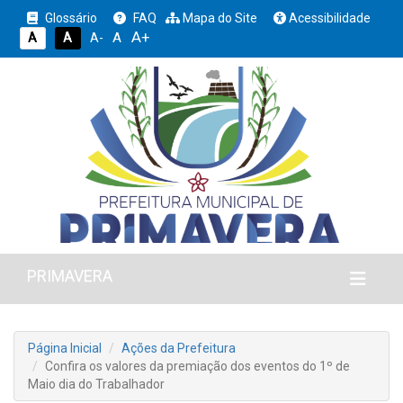
Glossário
FAQ
Mapa do Site
Acessibilidade
A+
A
A
A
A-
PRIMAVERA
Página Inicial
Ações da Prefeitura
Confira os valores da premiação dos eventos do 1º de
Maio dia do Trabalhador