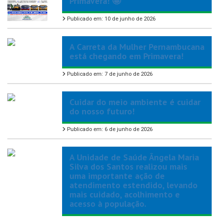
Primavera! 🤩
Publicado em: 10 de junho de 2026
A Carreta da Mulher Pernambucana
está chegando em Primavera!
Publicado em: 7 de junho de 2026
Cuidar do meio ambiente é cuidar
do nosso futuro!
Publicado em: 6 de junho de 2026
A Unidade de Saúde Ângela Maria
Silva dos Santos realizou mais
uma importante ação de
atendimento estendido, levando
mais cuidado, acolhimento e
acesso à população.