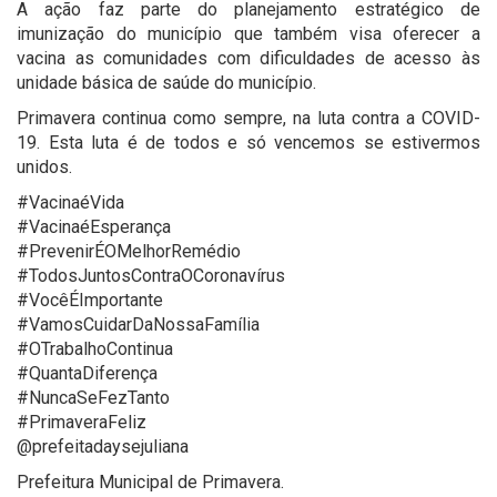
A ação faz parte do planejamento estratégico de
imunização do município que também visa oferecer a
vacina as comunidades com dificuldades de acesso às
unidade básica de saúde do município.
Primavera continua como sempre, na luta contra a COVID-
19. Esta luta é de todos e só vencemos se estivermos
unidos.
#VacinaéVida
#VacinaéEsperança
#PrevenirÉOMelhorRemédio
#TodosJuntosContraOCoronavírus
#VocêÉImportante
#VamosCuidarDaNossaFamília
#OTrabalhoContinua
#QuantaDiferença
#NuncaSeFezTanto
#PrimaveraFeliz
@prefeitadaysejuliana
Prefeitura Municipal de Primavera.