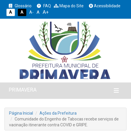
Glossário
FAQ
Mapa do Site
Acessibilidade
A+
A
A
A
A-
PRIMAVERA
Página Inicial
Ações da Prefeitura
Comunidade do Engenho de Tabocas recebe serviços de
vacinação itinerante contra COVID e GRIPE.