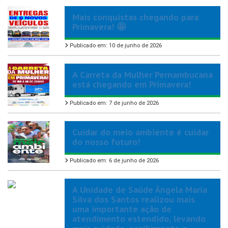
Mais conquistas chegando para
Primavera! 🤩
Publicado em: 10 de junho de 2026
A Carreta da Mulher Pernambucana
está chegando em Primavera!
Publicado em: 7 de junho de 2026
Cuidar do meio ambiente é cuidar
do nosso futuro!
Publicado em: 6 de junho de 2026
A Unidade de Saúde Ângela Maria
Silva dos Santos realizou mais
uma importante ação de
atendimento estendido, levando