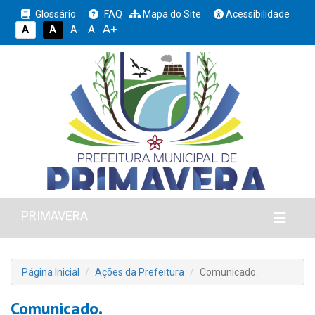
Glossário
FAQ
Mapa do Site
Acessibilidade
A+
A
A
A
A-
PRIMAVERA
Página Inicial
Ações da Prefeitura
Comunicado.
Comunicado.