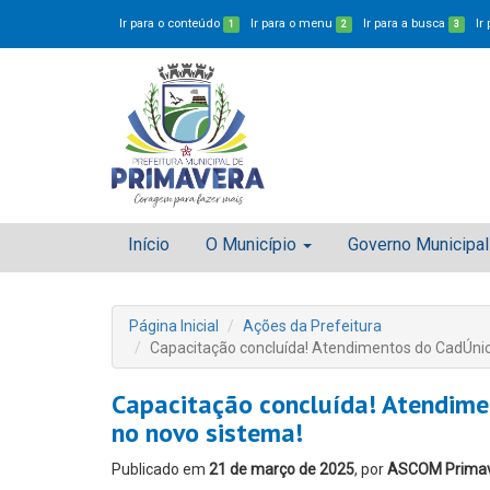
Ir para o conteúdo
Ir para o menu
Ir para a busca
Ir
1
2
3
Início
O Município
Governo Municipal
Página Inicial
Ações da Prefeitura
Capacitação concluída! Atendimentos do CadÚni
Capacitação concluída! Atendim
no novo sistema!
Publicado em
21 de março de 2025
, por
ASCOM Prima