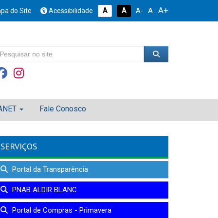
A+
A
pa do Site
Acessibilidade
A
A
A-
ANET
Fale Conosco
SERVIÇOS
Portal da Transparência
PNAB ALDIR BLANC
Portal de Compras - Primavera