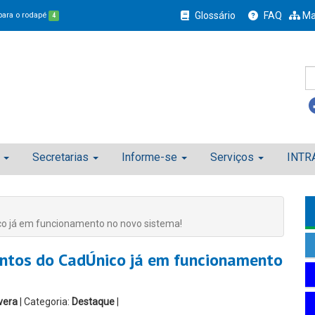
Glossário
FAQ
Ma
 para o rodapé
4
Secretarias
Informe-se
Serviços
INTR
co já em funcionamento no novo sistema!
entos do CadÚnico já em funcionamento
vera
| Categoria:
Destaque
|