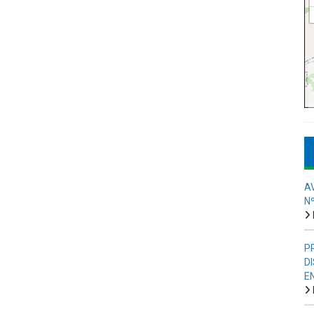
A
N
P
D
E