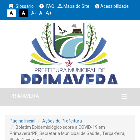
Glossário
FAQ
Mapa do Site
Acessibilidade
A+
A
A
A
A-
PRIMAVERA
Página Inicial
Ações da Prefeitura
Boletim Epidemiológico sobre a COVID-19 em
Primavera/PE, Secretaria Municipal de Saúde , Terça-feira,
30 de Novembro.