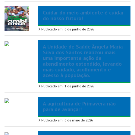
Cuidar do meio ambiente é cuidar
do nosso futuro!
Publicado em: 6 de junho de 2026
A Unidade de Saúde Ângela Maria
Silva dos Santos realizou mais
uma importante ação de
atendimento estendido, levando
mais cuidado, acolhimento e
acesso à população.
Publicado em: 1 de junho de 2026
A agricultura de Primavera não
para de avançar!
Publicado em: 6 de maio de 2026