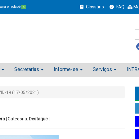
Glossário
FAQ
Ma
 para o rodapé
4
Secretarias
Informe-se
Serviços
INTR
ID-19 (17/05/2021)
era
| Categoria:
Destaque
|