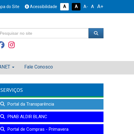
A+
A
pa do Site
Acessibilidade
A
A
A-
ANET
Fale Conosco
SERVIÇOS
Portal da Transparência
PNAB ALDIR BLANC
Portal de Compras - Primavera