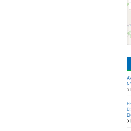
A
N
P
D
E