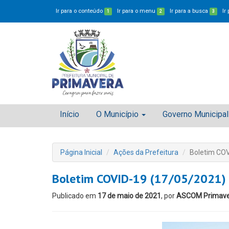
Ir para o conteúdo
Ir para o menu
Ir para a busca
Ir
1
2
3
Início
O Município
Governo Municipal
Página Inicial
Ações da Prefeitura
Boletim COV
Boletim COVID-19 (17/05/2021)
Publicado em
17 de maio de 2021
, por
ASCOM Primav