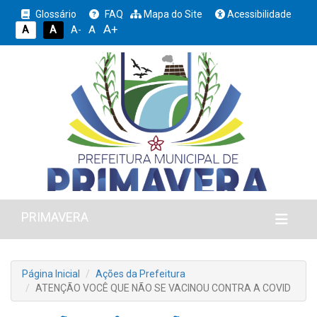
Glossário
FAQ
Mapa do Site
Acessibilidade
A+
A
A
A
A-
PRIMAVERA
Página Inicial
Ações da Prefeitura
ATENÇÃO VOCÊ QUE NÃO SE VACINOU CONTRA A COVID