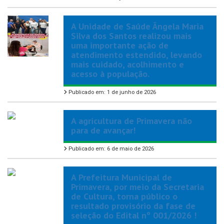
A Unidade de Saúde Ângela Maria
Silva dos Santos realizou mais
uma importante ação de
atendimento estendido, levando
mais cuidado, acolhimento e
acesso à população.
Publicado em: 1 de junho de 2026
A agricultura de Primavera não
para de avançar!
Publicado em: 6 de maio de 2026
A Prefeitura Municipal de
Primavera, por meio da Secretaria
de Cultura, torna público o
resultado provisório da fase de
seleção do Edital nº 001/2026 !