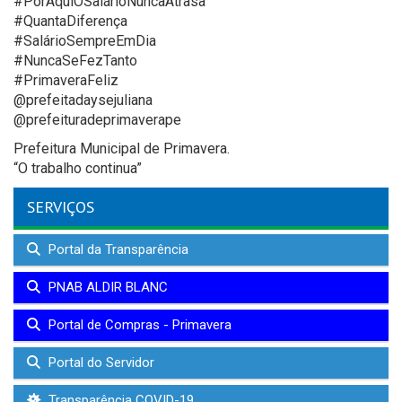
#PorAquiOSalárioNuncaAtrasa
#QuantaDiferença
#SalárioSempreEmDia
#NuncaSeFezTanto
#PrimaveraFeliz
@prefeitadaysejuliana
@prefeituradeprimaverape
Prefeitura Municipal de Primavera.
“O trabalho continua”
SERVIÇOS
Portal da Transparência
PNAB ALDIR BLANC
Portal de Compras - Primavera
Portal do Servidor
Transparência COVID-19