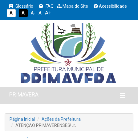
Glossário
FAQ
Mapa do Site
Acessibilidade
A+
A
A
A
A-
PRIMAVERA
Página Inicial
Ações da Prefeitura
ATENÇÃO PRIMAVERENSES! ⚠️