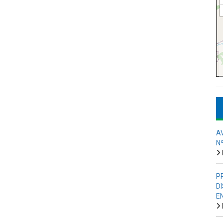
A
N
P
D
E