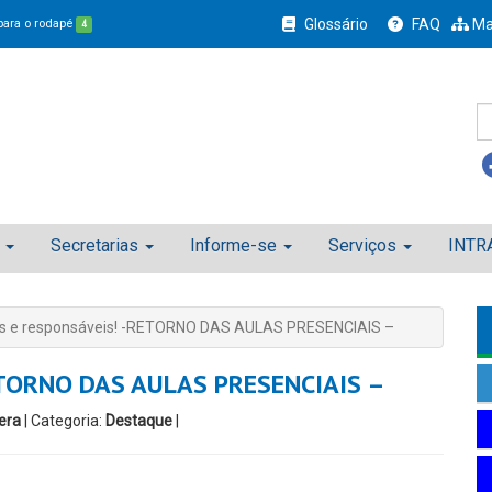
Glossário
FAQ
Ma
 para o rodapé
4
Secretarias
Informe-se
Serviços
INTR
is e responsáveis! -RETORNO DAS AULAS PRESENCIAIS –
RETORNO DAS AULAS PRESENCIAIS –
era
| Categoria:
Destaque
|