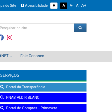
A+
A
pa do Site
Acessibilidade
A
A
A-
ANET
Fale Conosco
SERVIÇOS
Portal da Transparência
PNAB ALDIR BLANC
Portal de Compras - Primavera