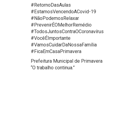
#RetornoDasAulas
#EstamosVencendoACovid-19
#NãoPodemosRelaxar
#PrevenirÉOMelhorRemédio
#TodosJuntosContraOCoronavírus
#VocêÉImportante
#VamosCuidarDaNossaFamília
#FicaEmCasaPrimavera
Prefeitura Municipal de Primavera
“O trabalho continua.”