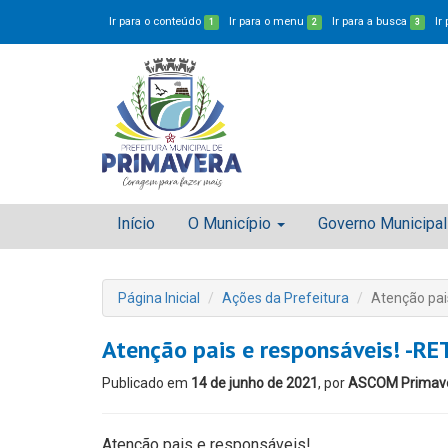
Ir para o conteúdo
Ir para o menu
Ir para a busca
Ir
1
2
3
Início
O Município
Governo Municipal
Página Inicial
Ações da Prefeitura
Atenção pa
Atenção pais e responsáveis! -
Publicado em
14 de junho de 2021
, por
ASCOM Primav
Atenção pais e responsáveis!