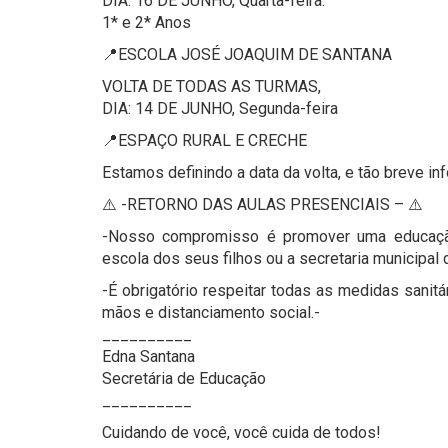
DIA: 16 DE JUNHO, Quarta-feira:
1* e 2* Anos
📍ESCOLA JOSÉ JOAQUIM DE SANTANA
VOLTA DE TODAS AS TURMAS,
DIA: 14 DE JUNHO, Segunda-feira
📍ESPAÇO RURAL E CRECHE
Estamos definindo a data da volta, e tão breve i
⚠️ -RETORNO DAS AULAS PRESENCIAIS – ⚠️
-Nosso compromisso é promover uma educaçã
escola dos seus filhos ou a secretaria municipal
-É obrigatório respeitar todas as medidas sanit
mãos e distanciamento social.-
__________
Edna Santana
Secretária de Educação
__________
Cuidando de você, você cuida de todos!