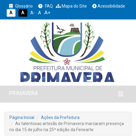
Glossário
FAQ
Mapa do Site
Acessibilidade
A+
A
A
A
A-
PRIMAVERA
Página Inicial
Ações da Prefeitura
As talentosas artesãs de Primavera marcaram presença
no dia 15 de julho na 25ª edição da Fenearte