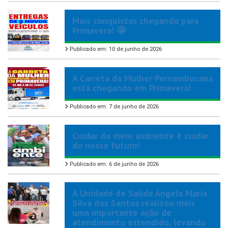
Mais conquistas chegando para
Primavera! 🤩
Publicado em: 10 de junho de 2026
A Carreta da Mulher Pernambucana
está chegando em Primavera!
Publicado em: 7 de junho de 2026
Cuidar do meio ambiente é cuidar
do nosso futuro!
Publicado em: 6 de junho de 2026
A Unidade de Saúde Ângela Maria
Silva dos Santos realizou mais
uma importante ação de
atendimento estendido, levando