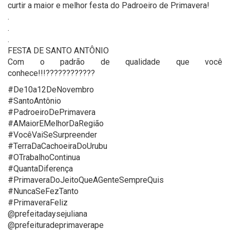
curtir a maior e melhor festa do Padroeiro de Primavera!
.
.
.
FESTA DE SANTO ANTÔNIO
Com o padrão de qualidade que você
conhece!!!????????????
#De10a12DeNovembro
#SantoAntônio
#PadroeiroDePrimavera
#AMaiorEMelhorDaRegião
#VocêVaiSeSurpreender
#TerraDaCachoeiraDoUrubu
#OTrabalhoContinua
#QuantaDiferença
#PrimaveraDoJeitoQueAGenteSempreQuis
#NuncaSeFezTanto
#PrimaveraFeliz
@prefeitadaysejuliana
@prefeituradeprimaverape