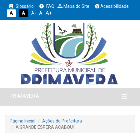
Glossário
FAQ
Mapa do Site
Acessibilidade
A+
A
A
A
A-
PRIMAVERA
Página Inicial
Ações da Prefeitura
A GRANDE ESPERA ACABOU!