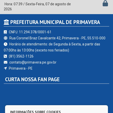
Hora:
07:39
/
Sexta-Feira
,
07 de agosto de
2026
PREFEITURA MUNICIPAL DE PRIMAVERA
CNPJ: 11.294.378/0001-61
Rua Coronel Braz Cavalcante 42, Primavera - PE, 55.510-000
Horário de atendimento: de Segunda à Sexta, a partir das
07:00hs às 13:00hs (exceto nos feriados)
(81) 3562-1126
contato@primavera.pe.gov.br
Primavera - PE
CURTA NOSSA FAN PAGE
INFORMAÇÕES SOBRE COOKIES