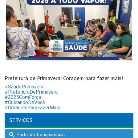
Prefeitura de Primavera: Coragem para fazer mais!
#SaúdePrimavera
#PrefeituraDePrimavera
#2025ComForça
#CuidandoDeVocê
#CoragemParaFazerMais
SERVIÇOS
Portal da Transparência