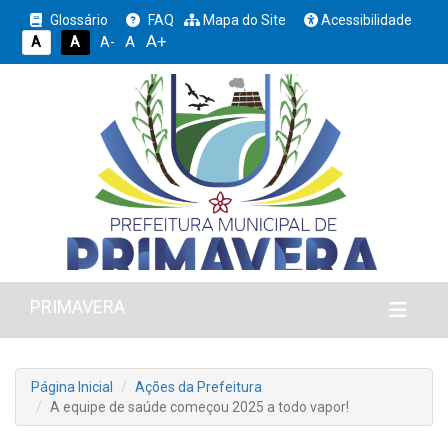
Glossário
FAQ
Mapa do Site
Acessibilidade
A+
A
A
A
A-
PRIMAVERA
Página Inicial
Ações da Prefeitura
A equipe de saúde começou 2025 a todo vapor!