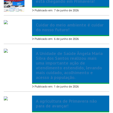
está chegando em Primavera!
Publicado em: 7 de junho de 2026
Cuidar do meio ambiente é cuidar
do nosso futuro!
Publicado em: 6 de junho de 2026
A Unidade de Saúde Ângela Maria
Silva dos Santos realizou mais
uma importante ação de
atendimento estendido, levando
mais cuidado, acolhimento e
acesso à população.
Publicado em: 1 de junho de 2026
A agricultura de Primavera não
para de avançar!