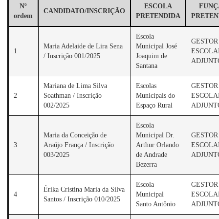
Nº
ESCOLA
FUNÇ
CANDIDATO/INSCRIÇÃO
ordem
PRETENDIDA
PRETEN
Escola
GESTOR
Maria Adelaide de Lira Sena
Municipal José
1
ESCOLA
/ Inscrição 001/2025
Joaquim de
ADJUNT
Santana
Mariana de Lima Silva
Escolas
GESTOR
2
Soathman / Inscrição
Municipais do
ESCOLA
002/2025
Espaço Rural
ADJUNT
Escola
Maria da Conceição de
Municipal Dr.
GESTOR
3
Araújo França / Inscrição
Arthur Orlando
ESCOLA
003/2025
de Andrade
ADJUNT
Bezerra
Escola
GESTOR
Érika Cristina Maria da Silva
4
Municipal
ESCOLA
Santos / Inscrição 010/2025
Santo Antônio
ADJUNT