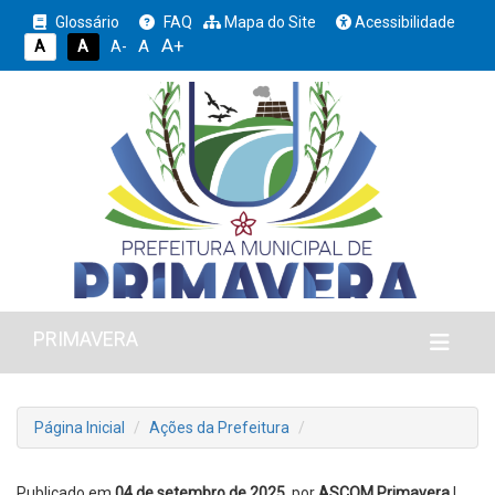
Glossário
FAQ
Mapa do Site
Acessibilidade
A+
A
A
A
A-
PRIMAVERA
Página Inicial
Ações da Prefeitura
Publicado em
04 de setembro de 2025
, por
ASCOM Primavera
|