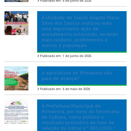
Publicado em: 6 de junho de 2026
A Unidade de Saúde Ângela Maria
Silva dos Santos realizou mais
uma importante ação de
atendimento estendido, levando
mais cuidado, acolhimento e
acesso à população.
Publicado em: 1 de junho de 2026
A agricultura de Primavera não
para de avançar!
Publicado em: 6 de maio de 2026
A Prefeitura Municipal de
Primavera, por meio da Secretaria
de Cultura, torna público o
resultado provisório da fase de
seleção do Edital nº 001/2026 !