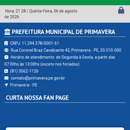
Hora:
21:28
/
Quinta-Feira
,
06 de agosto
de 2026
PREFEITURA MUNICIPAL DE PRIMAVERA
CNPJ: 11.294.378/0001-61
Rua Coronel Braz Cavalcante 42, Primavera - PE, 55.510-000
Horário de atendimento: de Segunda à Sexta, a partir das
07:00hs às 13:00hs (exceto nos feriados)
(81) 3562-1126
contato@primavera.pe.gov.br
Primavera - PE
CURTA NOSSA FAN PAGE