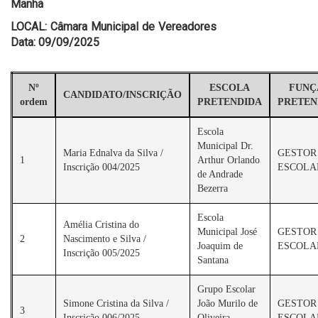
Manhã
LOCAL: Câmara Municipal de Vereadores
Data: 09/09/2025
Nº
ESCOLA
FUNÇ
CANDIDATO/INSCRIÇÃO
ordem
PRETENDIDA
PRETEN
Escola
Municipal Dr.
Maria Ednalva da Silva /
GESTOR
1
Arthur Orlando
Inscrição 004/2025
ESCOLA
de Andrade
Bezerra
Escola
Amélia Cristina do
Municipal José
GESTOR
2
Nascimento e Silva /
Joaquim de
ESCOLA
Inscrição 005/2025
Santana
Grupo Escolar
Simone Cristina da Silva /
João Murilo de
GESTOR
3
Inscrição 006/2025
Oliveira
ESCOLA