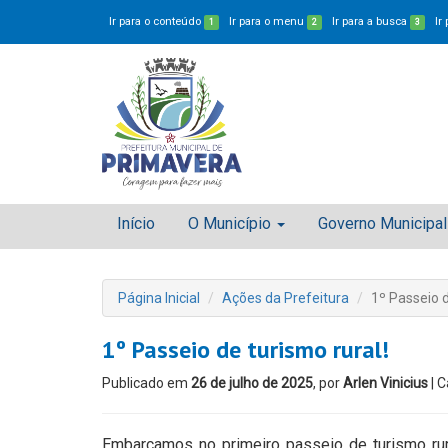
Ir para o conteúdo
Ir para o menu
Ir para a busca
Ir
1
2
3
Início
O Município
Governo Municipal
Página Inicial
Ações da Prefeitura
1º Passeio d
1º Passeio de turismo rural!
Publicado em
26 de julho de 2025
, por
Arlen Vinicius
| C
Embarcamos no primeiro passeio de turismo rur