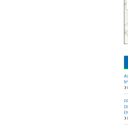
A
N
P
D
E