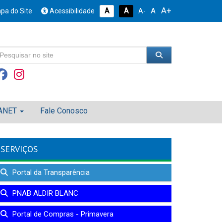
A+
A
pa do Site
Acessibilidade
A
A
A-
ANET
Fale Conosco
SERVIÇOS
Portal da Transparência
PNAB ALDIR BLANC
Portal de Compras - Primavera