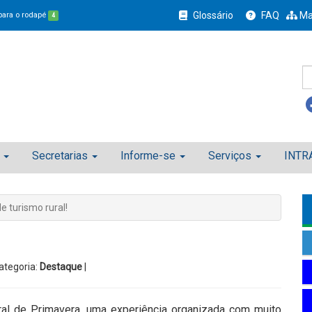
Glossário
FAQ
Ma
 para o rodapé
4
Secretarias
Informe-se
Serviços
INTR
e turismo rural!
ategoria:
Destaque
|
al de Primavera, uma experiência organizada com muito