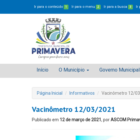
Ir para o conteúdo
Ir para o menu
Ir para a busca
Ir
1
2
3
Início
O Município
Governo Municipal
Página Inicial
Informativos
Vacinômetro 12/0
Vacinômetro 12/03/2021
Publicado em
12 de março de 2021
, por
ASCOM Prima