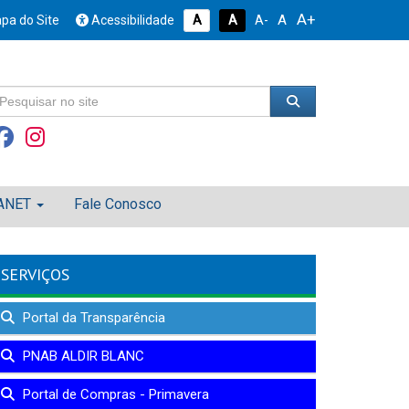
A+
A
pa do Site
Acessibilidade
A
A
A-
ANET
Fale Conosco
SERVIÇOS
Portal da Transparência
PNAB ALDIR BLANC
Portal de Compras - Primavera