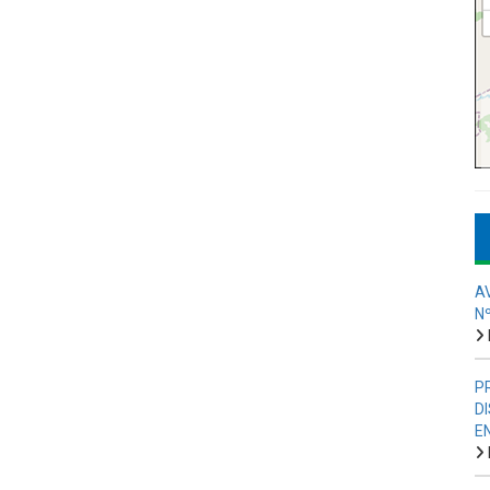
A
N
P
D
E