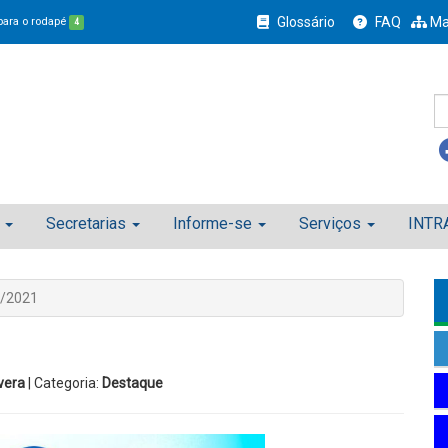
Glossário
FAQ
Ma
 para o rodapé
4
Secretarias
Informe-se
Serviços
INTR
3/2021
vera
| Categoria:
Destaque