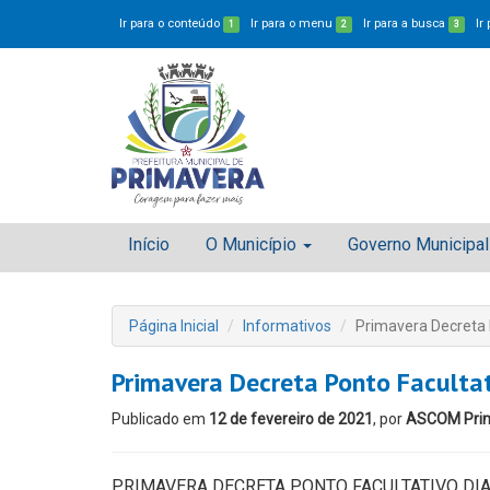
Ir para o conteúdo
Ir para o menu
Ir para a busca
Ir
1
2
3
Início
O Município
Governo Municipal
Página Inicial
Informativos
Primavera Decreta P
Primavera Decreta Ponto Facultat
Publicado em
12 de fevereiro de 2021
, por
ASCOM Pri
PRIMAVERA DECRETA PONTO FACULTATIVO DIAS