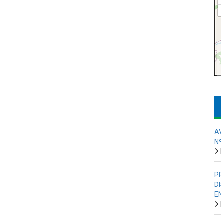
A
N
P
D
E