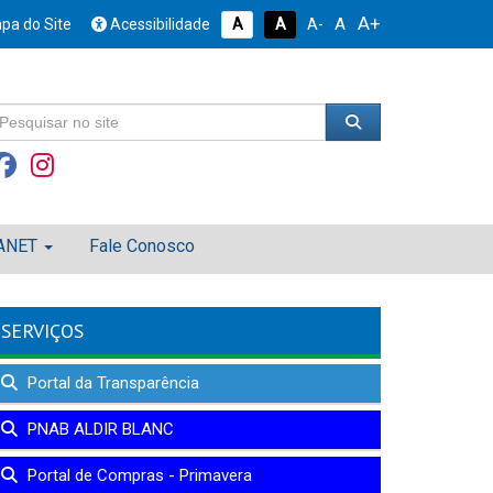
A+
A
pa do Site
Acessibilidade
A
A
A-
ANET
Fale Conosco
SERVIÇOS
Portal da Transparência
PNAB ALDIR BLANC
Portal de Compras - Primavera