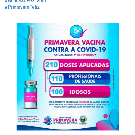
#NuncaSeFezTanto
#PrimaveraFeliz