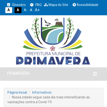
Glossário
FAQ
Mapa do Site
Acessibilidade
A+
A
A
A
A-
PRIMAVERA
Página Inicial
Informativos
Nossa cidade segue cada dia mais intensificando as
vacinações contra a Covid-19.