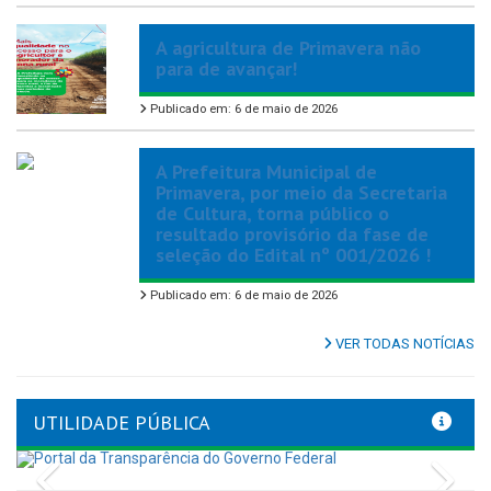
A agricultura de Primavera não
para de avançar!
Publicado em: 6 de maio de 2026
A Prefeitura Municipal de
Primavera, por meio da Secretaria
de Cultura, torna público o
resultado provisório da fase de
seleção do Edital nº 001/2026 !
Publicado em: 6 de maio de 2026
VER TODAS NOTÍCIAS
UTILIDADE PÚBLICA
Previous
Nex