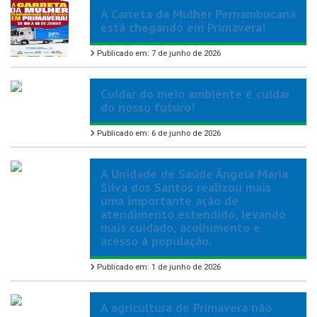
A Carreta da Mulher Pernambucana
está chegando em Primavera!
Publicado em: 7 de junho de 2026
Cuidar do meio ambiente é cuidar
do nosso futuro!
Publicado em: 6 de junho de 2026
A Unidade de Saúde Ângela Maria
Silva dos Santos realizou mais
uma importante ação de
atendimento estendido, levando
mais cuidado, acolhimento e
acesso à população.
Publicado em: 1 de junho de 2026
A agricultura de Primavera não