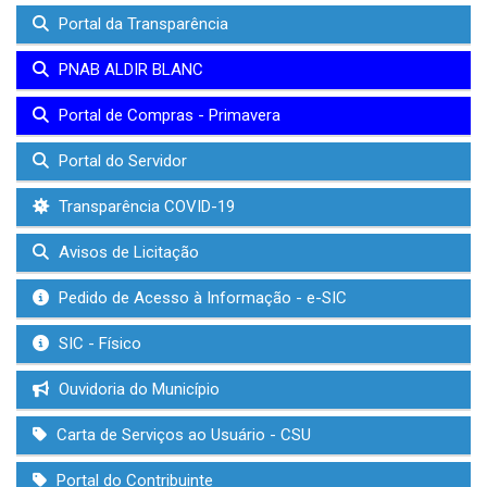
Portal da Transparência
PNAB ALDIR BLANC
Portal de Compras - Primavera
Portal do Servidor
Transparência COVID-19
Avisos de Licitação
Pedido de Acesso à Informação - e-SIC
SIC - Físico
Ouvidoria do Município
Carta de Serviços ao Usuário - CSU
Portal do Contribuinte