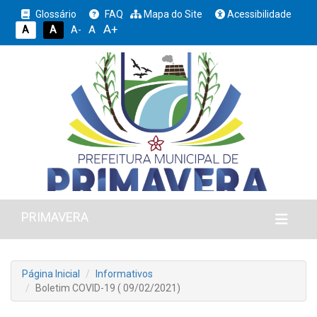
Glossário
FAQ
Mapa do Site
Acessibilidade
A+
A
A
A
A-
PRIMAVERA
Página Inicial
Informativos
Boletim COVID-19 ( 09/02/2021)