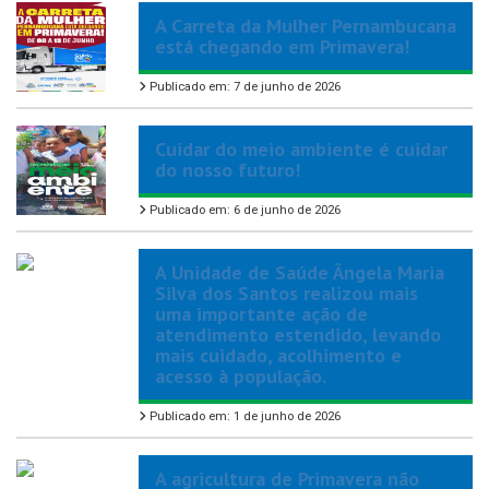
A Carreta da Mulher Pernambucana
está chegando em Primavera!
Publicado em: 7 de junho de 2026
Cuidar do meio ambiente é cuidar
do nosso futuro!
Publicado em: 6 de junho de 2026
A Unidade de Saúde Ângela Maria
Silva dos Santos realizou mais
uma importante ação de
atendimento estendido, levando
mais cuidado, acolhimento e
acesso à população.
Publicado em: 1 de junho de 2026
A agricultura de Primavera não