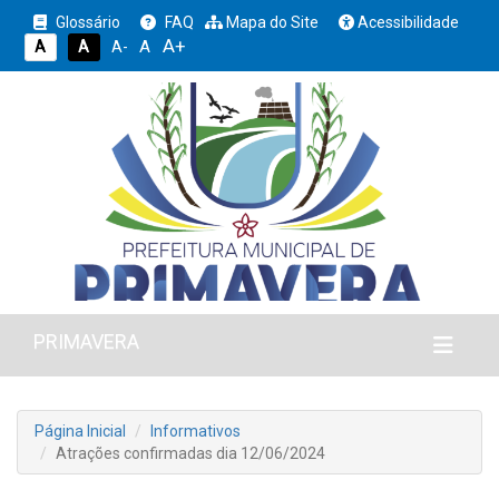
Glossário
FAQ
Mapa do Site
Acessibilidade
A+
A
A
A
A-
PRIMAVERA
Página Inicial
Informativos
Atrações confirmadas dia 12/06/2024