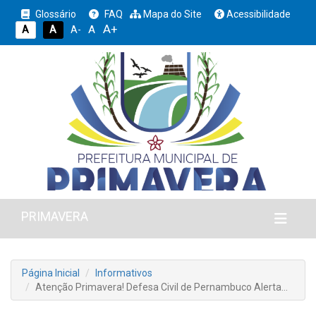
Glossário
FAQ
Mapa do Site
Acessibilidade
A+
A
A
A
A-
PRIMAVERA
Página Inicial
Informativos
Atenção Primavera! Defesa Civil de Pernambuco Alerta…