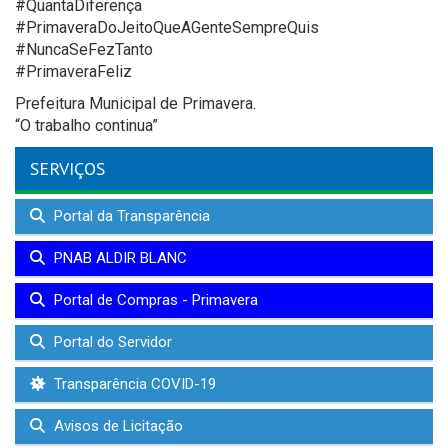
#QuantaDiferença
#PrimaveraDoJeitoQueAGenteSempreQuis
#NuncaSeFezTanto
#PrimaveraFeliz
Prefeitura Municipal de Primavera.
“O trabalho continua”
SERVIÇOS
Portal da Transparência
PNAB ALDIR BLANC
Portal de Compras - Primavera
Portal do Servidor
Transparência COVID-19
Avisos de Licitação